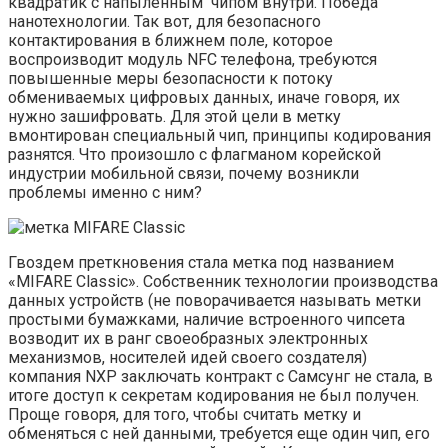
квадратик с напыленным чипом внутри. Победа
нанотехнологии. Так вот, для безопасного
контактирования в ближнем поле, которое
воспроизводит модуль NFC телефона, требуются
повышенные меры безопасности к потоку
обмениваемых цифровых данных, иначе говоря, их
нужно зашифровать. Для этой цели в метку
вмонтирован специальный чип, принципы кодирования
разнятся. Что произошло с флагманом корейской
индустрии мобильной связи, почему возникли
проблемы именно с ним?
Гвоздем преткновения стала метка под названием
«MIFARE Classic». Собственник технологии производства
данных устройств (не поворачивается называть метки
простыми бумажками, наличие встроенного чипсета
возводит их в ранг своеобразных электронных
механизмов, носителей идей своего создателя)
компания NXP заключать контракт с Самсунг не стала, в
итоге доступ к секретам кодирования не был получен.
Проще говоря, для того, чтобы считать метку и
обменяться с ней данными, требуется еще один чип, его