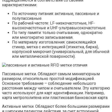
подразделяются в соответствии со своими
характеристиками:
По источнику питания: активные, пассивные и
полупассивные.
По рабочей частоте: LF-низкочастотные, HF-
высокочастотные и UHF-ультравысокочастотные.
По типу памяти: только считывание, однократно
или многократно записываемая.
По материалу изготовления: самоклеящийся
стикер, метка с интеграцией (этикетка, бирка),
корпусной микрочип (универсальный, для обычной
или металлической поверхности).
Пассивные метки. Обладают самым миниатюрным
размером, относительно простой модификацией.
Основное требование – соблюдение небольшого
расстояния между чипом и считывателем. Эту категорию
часто используют для карт идентификации. Например,
карта метрополитена или пластиковая банковская карта.
Активные метки. Обладают более большими размерами
и широким радиусом действия, за счет встроенной